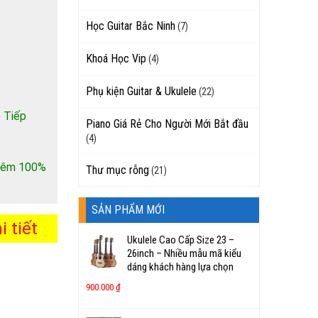
Học Guitar Bắc Ninh
(7)
Khoá Học Vip
(4)
Phụ kiện Guitar & Ukulele
(22)
 Tiếp
Piano Giá Rẻ Cho Người Mới Bắt đầu
(4)
 thêm 100%
Thư mục rỗng
(21)
SẢN PHẨM MỚI
 tiết
Ukulele Cao Cấp Size 23 –
26inch – Nhiều mẫu mã kiểu
dáng khách hàng lựa chọn
900.000
₫