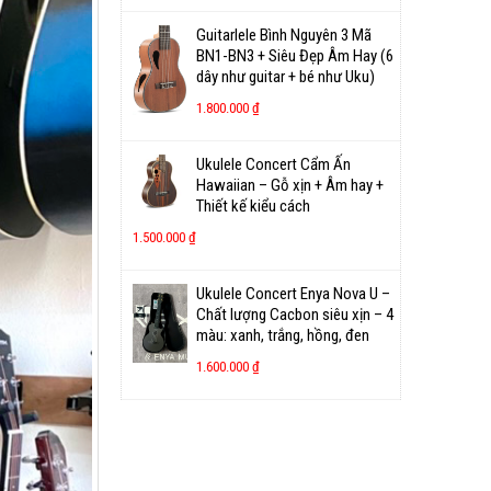
Guitarlele Bình Nguyên 3 Mã
BN1-BN3 + Siêu Đẹp Âm Hay (6
dây như guitar + bé như Uku)
1.800.000
₫
Ukulele Concert Cẩm Ấn
Hawaiian – Gỗ xịn + Âm hay +
Thiết kế kiểu cách
1.500.000
₫
Ukulele Concert Enya Nova U –
Chất lượng Cacbon siêu xịn – 4
màu: xanh, trắng, hồng, đen
1.600.000
₫