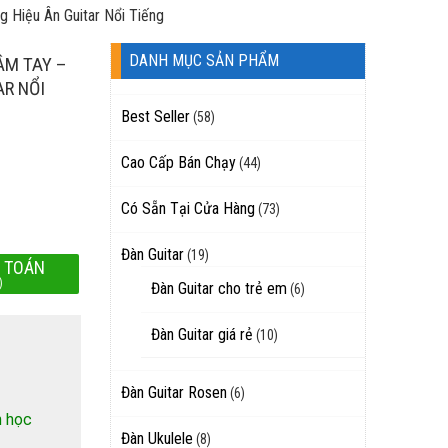
 Hiệu Ân Guitar Nổi Tiếng
DANH MỤC SẢN PHẨM
ẦM TAY –
AR NỔI
Best Seller
(58)
Cao Cấp Bán Chạy
(44)
Có Sẵn Tại Cửa Hàng
(73)
Đàn Guitar
(19)
 TOÁN
)
Đàn Guitar cho trẻ em
(6)
Đàn Guitar giá rẻ
(10)
Đàn Guitar Rosen
(6)
h học
Đàn Ukulele
(8)