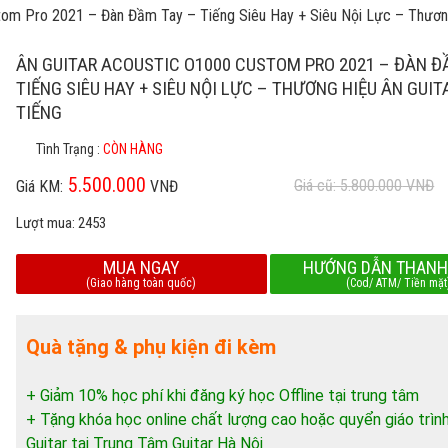
tom Pro 2021 – Đàn Đầm Tay – Tiếng Siêu Hay + Siêu Nội Lực – Thương
ÂN GUITAR ACOUSTIC O1000 CUSTOM PRO 2021 – ĐÀN Đ
TIẾNG SIÊU HAY + SIÊU NỘI LỰC – THƯƠNG HIỆU ÂN GUIT
TIẾNG
Tình Trạng :
CÒN HÀNG
5.500.000
Giá cũ: 5.800.000
VNĐ
Giá KM:
VNĐ
Lượt mua:
2453
MUA NGAY
HƯỚNG DẪN THANH
(Giao hàng toàn quốc)
(Cod/ ATM/ Tiền mặt
Quà tặng & phụ kiện đi kèm
+ Giảm 10% học phí khi đăng ký học Offline tại trung tâm
+ Tặng khóa học online chất lượng cao hoặc quyển giáo trìn
Guitar tại Trung Tâm Guitar Hà Nội