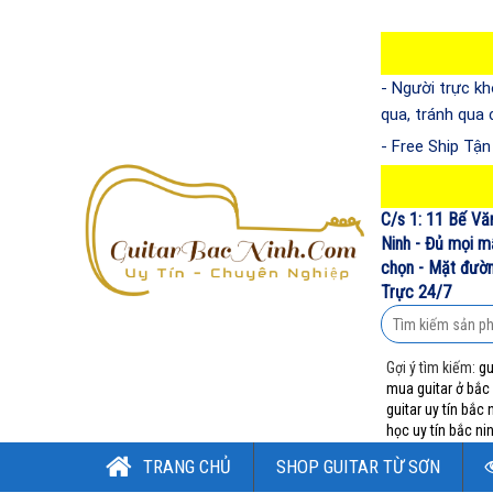
- Người trực kh
qua, tránh qua
- Free Ship Tậ
C/s 1: 11 Bế Vă
Ninh - Đủ mọi m
chọn - Mặt đường
Trực 24/7
Gợi ý tìm kiếm:
gu
mua guitar ở bắc
guitar uy tín bắc 
học uy tín bắc ni
TRANG CHỦ
SHOP GUITAR TỪ SƠN