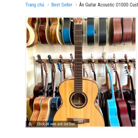
›
›
Trang chủ
Best Seller
Ân Guitar Acoustic O1000 Cus
Click để xem ảnh lớn hơn