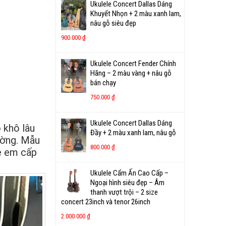
Ukulele Concert Dallas Dáng
Khuyết Nhọn + 2 màu xanh lam,
nâu gỗ siêu đẹp
900.000
₫
Ukulele Concert Fender Chính
Hãng – 2 màu vàng + nâu gỗ
bán chạy
750.000
₫
Ukulele Concert Dallas Dáng
 khô lâu
Đầy + 2 màu xanh lam, nâu gỗ
ường. Mẫu
800.000
₫
ẻ em cấp
Ukulele Cẩm Ấn Cao Cấp –
Ngoại hình siêu đẹp – Âm
thanh vượt trội – 2 size
concert 23inch và tenor 26inch
2.000.000
₫