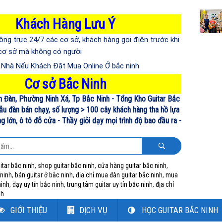
Khách Hàng Lưu Ý
ông trực 24/7 các cơ sở, khách hàng gọi điện trước khi
 cơ sở mà không có người
n Nhà Nếu Khách Đặt Mua Online Ở bắc ninh
Cơ sở Bắc Ninh
n Đàn, Phường Ninh Xá, Tp Bắc Ninh - Tổng Kho Guitar Bắc
ẫu đàn bán chạy, số lượng > 100 cây khách hàng tha hồ lựa
 lớn, ô tô đỗ cửa - Thầy giỏi dạy mọi trình độ bao đầu ra -
itar bắc ninh
,
shop guitar bắc ninh
,
cửa hàng guitar bắc ninh
,
 ninh
,
bán guitar ở bắc ninh
,
địa chỉ mua đàn guitar bắc ninh
,
mua
ninh
,
dạy uy tín bắc ninh
,
trung tâm guitar uy tín bắc ninh
,
địa chỉ
nh
GIỚI THIỆU
DỊCH VỤ
HỌC GUITAR BẮC NINH