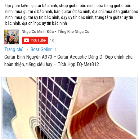
Gợi ý tìm kiếm:
guitar bắc ninh
,
shop guitar bắc ninh
,
cửa hàng guitar bắc
ninh
,
mua guitar ở bắc ninh
,
bán guitar ở bắc ninh
,
địa chỉ mua đàn guitar bắc
ninh
,
mua guitar uy tín bắc ninh
,
dạy uy tín bắc ninh
,
trung tâm guitar uy tín
bắc ninh
,
địa chỉ học uy tín bắc ninh
›
›
Trang chủ
Best Seller
Guitar Bình Nguyên A370 – Guitar Acoustic Dáng D- Đẹp chỉnh chu,
hoàn thiện, tiếng siêu hay – Tích Hợp EQ-MetB12