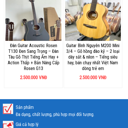
Đàn Guitar Acoustic Rosen
Guitar Bình Nguyên M200 Mini
T130 Đen Sang Trọng – Đàn
3/4 – Gỗ hồng đào kỹ – 2 loại
Tàu Gỗ Thịt Tiếng Ấm Hay +
dây sắt & nilon – Tiếng siêu
Action Thấp + Bản Nâng Cấp
hay, bán chạy nhất Việt Nam
Rosen G13
dòng trẻ em
2.500.000
VNĐ
2.500.000
VNĐ
Sản phẩm
Đa dạng, chất lượng, phù hợp mọi đối tượng.
Giá cả hợp lý