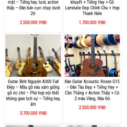
mặt – Tiếng hay, tươi, action
khuyết + Tiếng Hay + Gỗ
thấp – Đàn bán cực chạy dưới
Laminate Đẹp Chỉnh Chu + Hợp
2tr
Thanh Niên
2.500.000
VNĐ
1.700.000
VNĐ
Guitar Bình Nguyên A300 Full
Đàn Guitar Acoustic Rosen G15
Điệp – Mầu gỗ nâu xậm giống
– Đàn Tàu Đẹp + Tiếng Hay +
gỗ óc chó – Phù hợp nội thất
Cần Thẳng + Action Thấp + Có
không gian lịch sự – Tiếng hay,
2 màu Vàng, Nâu Đỏ
ấm
2.500.000
VNĐ
3.700.000
VNĐ