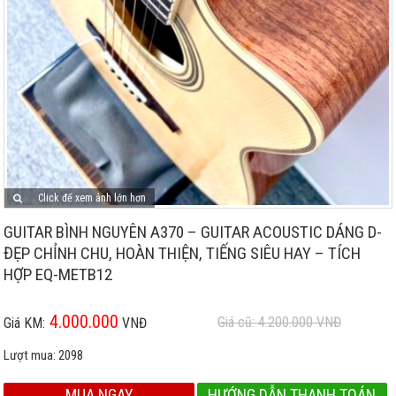
Click để xem ảnh lớn hơn
GUITAR BÌNH NGUYÊN A370 – GUITAR ACOUSTIC DÁNG D-
ĐẸP CHỈNH CHU, HOÀN THIỆN, TIẾNG SIÊU HAY – TÍCH
HỢP EQ-METB12
4.000.000
Giá cũ: 4.200.000
VNĐ
Giá KM:
VNĐ
Lượt mua:
2098
MUA NGAY
HƯỚNG DẪN THANH TOÁN