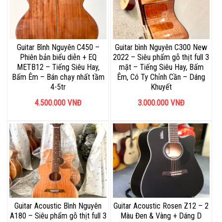
Guitar Bình Nguyên C450 –
Guitar bình Nguyên C300 New
Phiên bản biểu diễn + EQ
2022 – Siêu phẩm gỗ thịt full 3
METB12 – Tiếng Siêu Hay,
mặt – Tiếng Siêu Hay, Bấm
Bấm Êm – Bán chạy nhất tầm
Êm, Có Ty Chỉnh Cần – Dáng
4-5tr
Khuyết
4.500.000
VNĐ
3.000.000
VNĐ
Guitar Acoustic Bình Nguyên
Guitar Acoustic Rosen Z12 – 2
A180 – Siêu phẩm gỗ thịt full 3
Màu Đen & Vàng + Dáng D