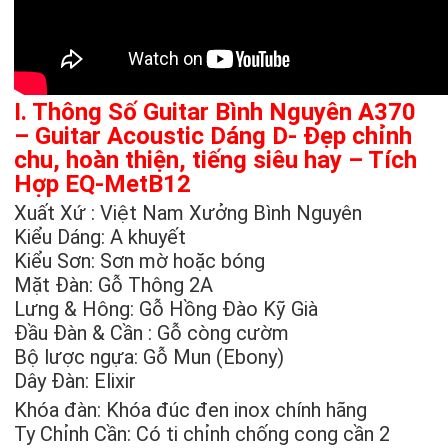
I. Thông Số Guitar Bình Nguyên A370
– Guitar Acoustic Dáng D- Đẹp chỉnh
chu, hoàn thiện, tiếng siêu hay – Tích
Hợp EQ-MetB12
Xuất Xứ : Việt Nam Xưởng Bình Nguyên
Kiểu Dáng: A khuyết
Kiểu Sơn: Sơn mờ hoặc bóng
Mặt Đàn: Gỗ Thông 2A
Lưng & Hông: Gỗ Hồng Đào Kỹ Già
Đầu Đàn & Cần : Gỗ còng cườm
Bộ lược ngựa: Gỗ Mun (Ebony)
Dây Đàn: Elixir
Khóa đàn: Khóa đúc đen inox chính hãng
Ty Chỉnh Cần: Có ti chỉnh chống cong cần 2