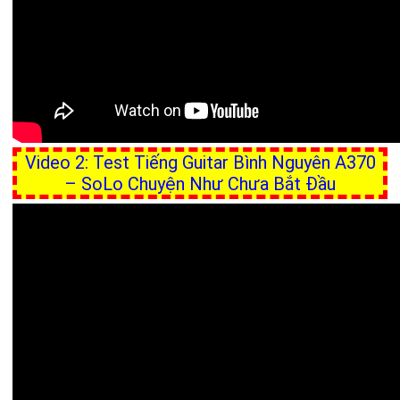
Video 2: Test Tiếng Guitar Bình Nguyên A370
– SoLo Chuyện Như Chưa Bắt Đầu