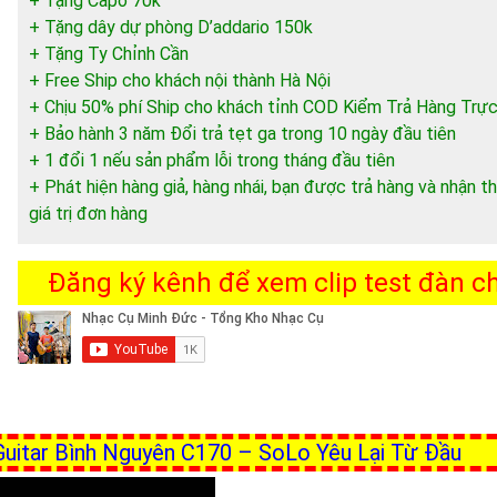
+ Tặng Capo 70k
+ Tặng dây dự phòng D’addario 150k
+ Tặng Ty Chỉnh Cần
+ Free Ship cho khách nội thành Hà Nội
+ Chịu 50% phí Ship cho khách tỉnh COD Kiểm Trả Hàng Trực
+ Bảo hành 3 năm Đổi trả tẹt ga trong 10 ngày đầu tiên
+ 1 đổi 1 nếu sản phẩm lỗi trong tháng đầu tiên
+ Phát hiện hàng giả, hàng nhái, bạn được trả hàng và nhận
giá trị đơn hàng
Đăng ký kênh để xem clip test đàn chi
 Guitar Bình Nguyên C170 – SoLo Yêu Lại Từ Đầu