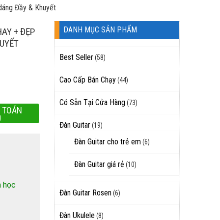
 dáng Đầy & Khuyết
DANH MỤC SẢN PHẨM
HAY + ĐẸP
HUYẾT
Best Seller
(58)
Cao Cấp Bán Chạy
(44)
Có Sẵn Tại Cửa Hàng
(73)
 TOÁN
)
Đàn Guitar
(19)
Đàn Guitar cho trẻ em
(6)
Đàn Guitar giá rẻ
(10)
h học
Đàn Guitar Rosen
(6)
Đàn Ukulele
(8)