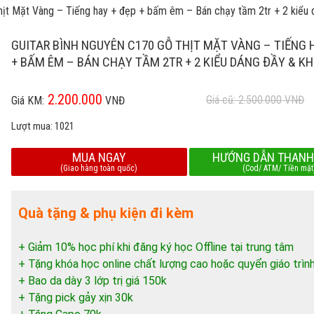
hịt Mặt Vàng – Tiếng hay + đẹp + bấm êm – Bán chạy tầm 2tr + 2 kiểu
GUITAR BÌNH NGUYÊN C170 GỖ THỊT MẶT VÀNG – TIẾNG 
+ BẤM ÊM – BÁN CHẠY TẦM 2TR + 2 KIỂU DÁNG ĐẦY & K
2.200.000
Giá cũ: 2.500.000
VNĐ
Giá KM:
VNĐ
Lượt mua:
1021
MUA NGAY
HƯỚNG DẪN THANH
(Giao hàng toàn quốc)
(Cod/ ATM/ Tiền mặt
Quà tặng & phụ kiện đi kèm
+ Giảm 10% học phí khi đăng ký học Offline tại trung tâm
+ Tặng khóa học online chất lượng cao hoặc quyển giáo trìn
+ Bao da dày 3 lớp trị giá 150k
+ Tặng pick gảy xịn 30k