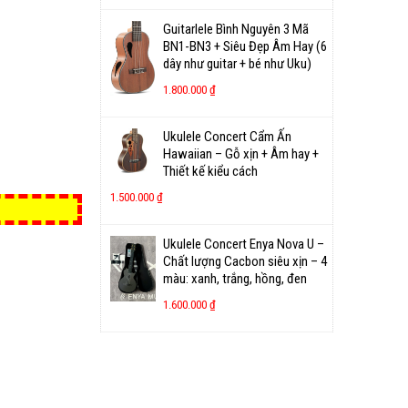
Guitarlele Bình Nguyên 3 Mã
BN1-BN3 + Siêu Đẹp Âm Hay (6
dây như guitar + bé như Uku)
1.800.000
₫
Ukulele Concert Cẩm Ấn
Hawaiian – Gỗ xịn + Âm hay +
Thiết kế kiểu cách
1.500.000
₫
Ukulele Concert Enya Nova U –
Chất lượng Cacbon siêu xịn – 4
màu: xanh, trắng, hồng, đen
1.600.000
₫