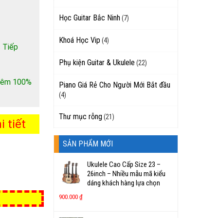
Học Guitar Bắc Ninh
(7)
Khoá Học Vip
(4)
 Tiếp
Phụ kiện Guitar & Ukulele
(22)
 thêm 100%
Piano Giá Rẻ Cho Người Mới Bắt đầu
(4)
Thư mục rỗng
(21)
 tiết
SẢN PHẨM MỚI
Ukulele Cao Cấp Size 23 –
26inch – Nhiều mẫu mã kiểu
dáng khách hàng lựa chọn
900.000
₫