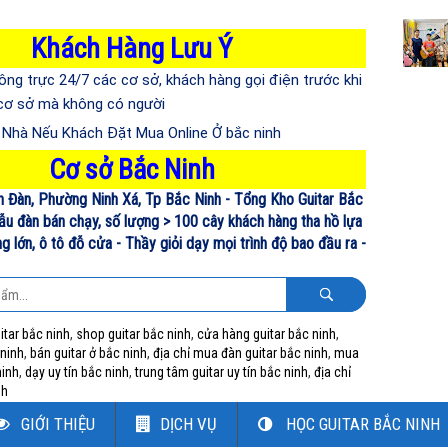
Khách Hàng Lưu Ý
ông trực 24/7 các cơ sở, khách hàng gọi điện trước khi
 cơ sở mà không có người
n Nhà Nếu Khách Đặt Mua Online Ở bắc ninh
Cơ sở Bắc Ninh
n Đàn, Phường Ninh Xá, Tp Bắc Ninh - Tổng Kho Guitar Bắc
ẫu đàn bán chạy, số lượng > 100 cây khách hàng tha hồ lựa
 lớn, ô tô đỗ cửa - Thầy giỏi dạy mọi trình độ bao đầu ra -
itar bắc ninh
,
shop guitar bắc ninh
,
cửa hàng guitar bắc ninh
,
 ninh
,
bán guitar ở bắc ninh
,
địa chỉ mua đàn guitar bắc ninh
,
mua
ninh
,
dạy uy tín bắc ninh
,
trung tâm guitar uy tín bắc ninh
,
địa chỉ
nh
GIỚI THIỆU
DỊCH VỤ
HỌC GUITAR BẮC NINH