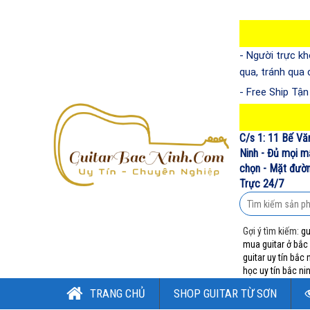
- Người trực kh
qua, tránh qua
- Free Ship Tậ
C/s 1: 11 Bế Vă
Ninh - Đủ mọi m
chọn - Mặt đường
Trực 24/7
Gợi ý tìm kiếm:
gu
mua guitar ở bắc
guitar uy tín bắc 
học uy tín bắc ni
TRANG CHỦ
SHOP GUITAR TỪ SƠN