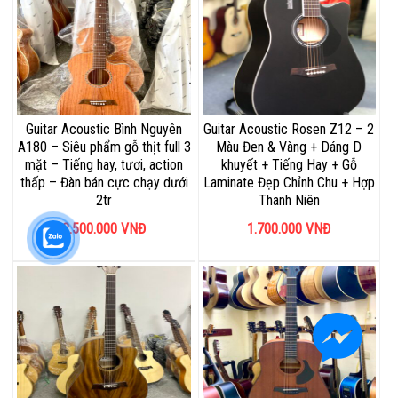
Guitar Acoustic Bình Nguyên
Guitar Acoustic Rosen Z12 – 2
A180 – Siêu phẩm gỗ thịt full 3
Màu Đen & Vàng + Dáng D
mặt – Tiếng hay, tươi, action
khuyết + Tiếng Hay + Gỗ
thấp – Đàn bán cực chạy dưới
Laminate Đẹp Chỉnh Chu + Hợp
2tr
Thanh Niên
2.500.000
VNĐ
1.700.000
VNĐ