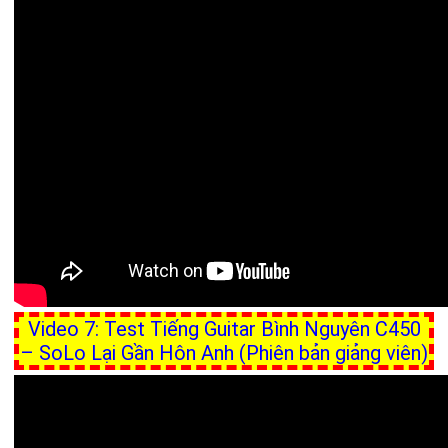
Video 7: Test Tiếng Guitar Bình Nguyên C450
– SoLo Lại Gần Hôn Anh (Phiên bản giảng viên)