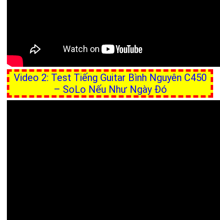
Video 2: Test Tiếng Guitar Bình Nguyên C450
– SoLo Nếu Như Ngày Đó