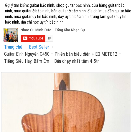
Gợi ý tìm kiếm:
guitar bắc ninh
,
shop guitar bắc ninh
,
cửa hàng guitar bắc
ninh
,
mua guitar ở bắc ninh
,
bán guitar ở bắc ninh
,
địa chỉ mua đàn guitar bắc
ninh
,
mua guitar uy tín bắc ninh
,
dạy uy tín bắc ninh
,
trung tâm guitar uy tín
bắc ninh
,
địa chỉ học uy tín bắc ninh
›
›
Trang chủ
Best Seller
Guitar Bình Nguyên C450 – Phiên bản biểu diễn + EQ METB12 –
Tiếng Siêu Hay, Bấm Êm – Bán chạy nhất tầm 4-5tr