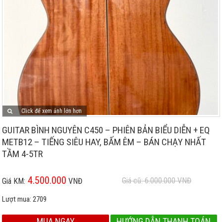
Click để xem ảnh lớn hơn
GUITAR BÌNH NGUYÊN C450 – PHIÊN BẢN BIỂU DIỄN + EQ
METB12 – TIẾNG SIÊU HAY, BẤM ÊM – BÁN CHẠY NHẤT
TẦM 4-5TR
4.500.000
Giá cũ: 6.000.000
VNĐ
Giá KM:
VNĐ
Lượt mua:
2709
MUA NGAY
HƯỚNG DẪN THANH TOÁN