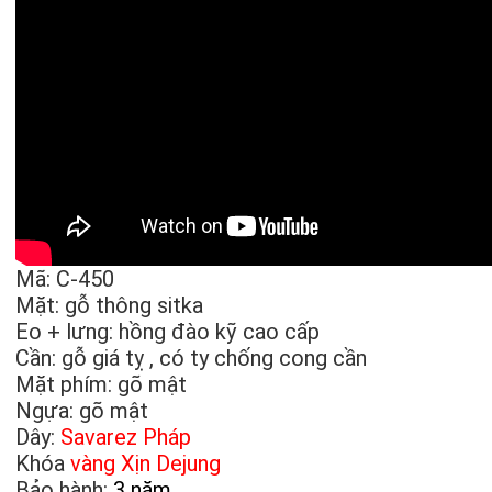
Mã: C-450
Mặt: gỗ thông sitka
Eo + lưng: hồng đào kỹ cao cấp
Cần: gỗ giá tỵ , có ty chống cong cần
Mặt phím: gõ mật
Ngựa: gõ mật
Dây:
Savarez Pháp
Khóa
vàng Xịn Dejung
Bảo hành:
3 năm