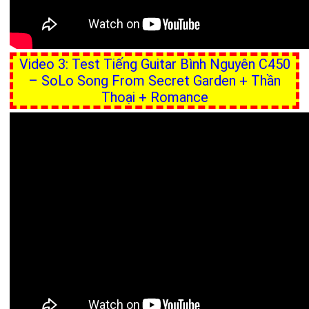
Video 3: Test Tiếng Guitar Bình Nguyên C450
– SoLo Song From Secret Garden + Thần
Thoại + Romance