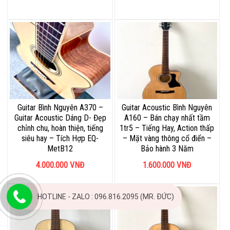
Guitar Bình Nguyên A370 –
Guitar Acoustic Bình Nguyên
Guitar Acoustic Dáng D- Đẹp
A160 – Bán chạy nhất tầm
chỉnh chu, hoàn thiện, tiếng
1tr5 – Tiếng Hay, Action thấp
siêu hay – Tích Hợp EQ-
– Mặt vàng thông cổ điển –
MetB12
Bảo hành 3 Năm
4.000.000
VNĐ
1.600.000
VNĐ
HOTLINE - ZALO : 096.816.2095 (MR. ĐỨC)