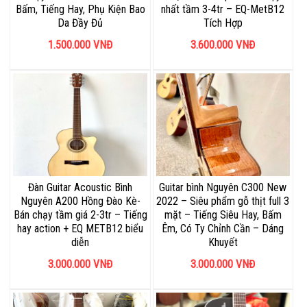
Bấm, Tiếng Hay, Phụ Kiện Bao
nhất tầm 3-4tr – EQ-MetB12
Da Đầy Đủ
Tích Hợp
1.500.000
VNĐ
3.600.000
VNĐ
Đàn Guitar Acoustic Bình
Guitar bình Nguyên C300 New
Nguyên A200 Hồng Đào Kè-
2022 – Siêu phẩm gỗ thịt full 3
Bán chạy tầm giá 2-3tr – Tiếng
mặt – Tiếng Siêu Hay, Bấm
hay action + EQ METB12 biểu
Êm, Có Ty Chỉnh Cần – Dáng
diễn
Khuyết
3.000.000
VNĐ
3.000.000
VNĐ