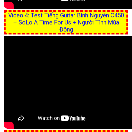
Video 4: Test Tiếng Guitar Bình Nguyên C450
– SoLo A Time For Us + Người Tình Mùa
Đông