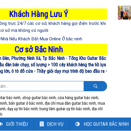
Khách Hàng Lưu Ý
ông trực 24/7 các cơ sở, khách hàng gọi điện trước khi
 cơ sở mà không có người
n Nhà Nếu Khách Đặt Mua Online Ở bắc ninh
Cơ sở Bắc Ninh
n Đàn, Phường Ninh Xá, Tp Bắc Ninh - Tổng Kho Guitar Bắc
ẫu đàn bán chạy, số lượng > 100 cây khách hàng tha hồ lựa
 lớn, ô tô đỗ cửa - Thầy giỏi dạy mọi trình độ bao đầu ra -
itar bắc ninh
,
shop guitar bắc ninh
,
cửa hàng guitar bắc ninh
,
 ninh
,
bán guitar ở bắc ninh
,
địa chỉ mua đàn guitar bắc ninh
,
mua
ninh
,
dạy uy tín bắc ninh
,
trung tâm guitar uy tín bắc ninh
,
địa chỉ
nh
GIỚI THIỆU
DỊCH VỤ
HỌC GUITAR BẮC NINH