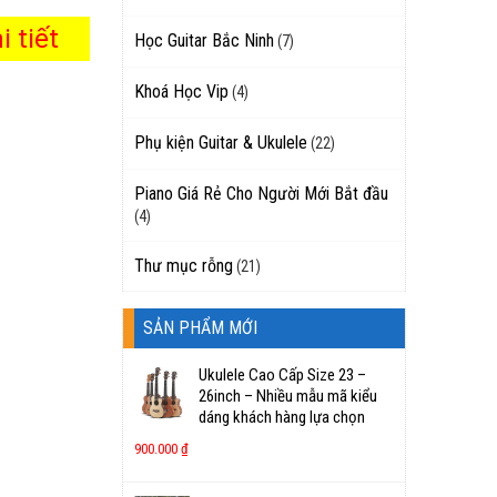
 tiết
Học Guitar Bắc Ninh
(7)
Khoá Học Vip
(4)
Phụ kiện Guitar & Ukulele
(22)
Piano Giá Rẻ Cho Người Mới Bắt đầu
(4)
Thư mục rỗng
(21)
SẢN PHẨM MỚI
Ukulele Cao Cấp Size 23 –
26inch – Nhiều mẫu mã kiểu
dáng khách hàng lựa chọn
900.000
₫