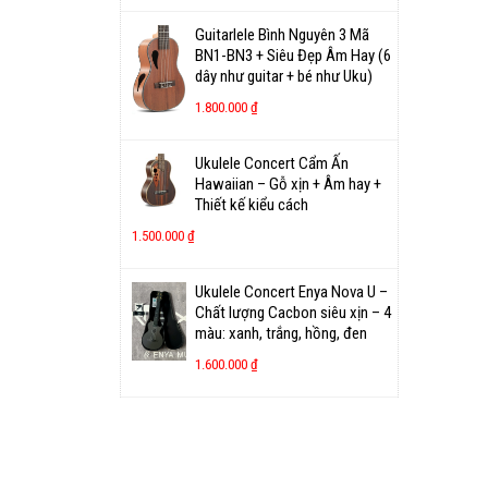
Guitarlele Bình Nguyên 3 Mã
BN1-BN3 + Siêu Đẹp Âm Hay (6
dây như guitar + bé như Uku)
1.800.000
₫
Ukulele Concert Cẩm Ấn
Hawaiian – Gỗ xịn + Âm hay +
Thiết kế kiểu cách
1.500.000
₫
Ukulele Concert Enya Nova U –
Chất lượng Cacbon siêu xịn – 4
màu: xanh, trắng, hồng, đen
1.600.000
₫