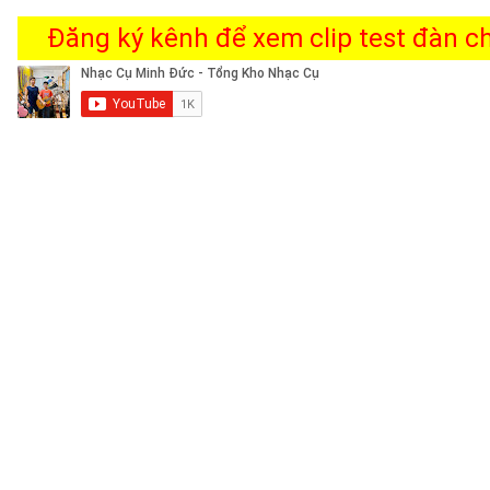
Đăng ký kênh để xem clip test đàn chi