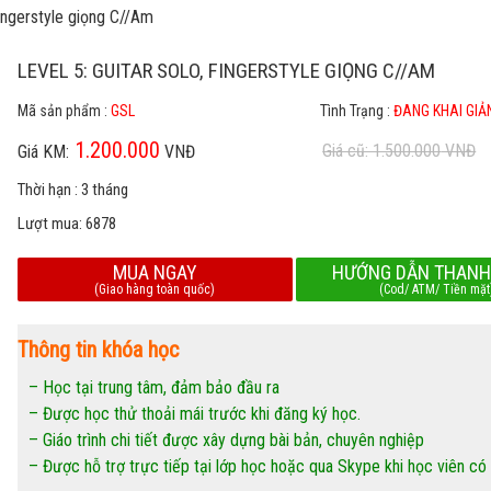
fingerstyle giọng C//Am
LEVEL 5: GUITAR SOLO, FINGERSTYLE GIỌNG C//AM
Mã sản phẩm :
GSL
Tình Trạng :
ĐANG KHAI GIẢ
1.200.000
Giá cũ: 1.500.000
VNĐ
Giá KM:
VNĐ
Thời hạn :
3 tháng
Lượt mua:
6878
MUA NGAY
HƯỚNG DẪN THANH
(Giao hàng toàn quốc)
(Cod/ ATM/ Tiền mặt
Thông tin khóa học
– Học tại trung tâm, đảm bảo đầu ra
– Được học thử thoải mái trước khi đăng ký học.
– Giáo trình chi tiết được xây dựng bài bản, chuyên nghiệp
– Được hỗ trợ trực tiếp tại lớp học hoặc qua Skype khi học viên có