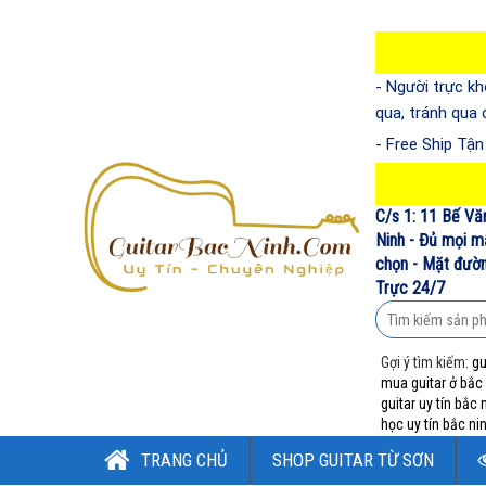
- Người trực kh
qua, tránh qua
- Free Ship Tậ
C/s 1: 11 Bế Vă
Ninh - Đủ mọi m
chọn - Mặt đường
Trực 24/7
Gợi ý tìm kiếm:
gu
mua guitar ở bắc
guitar uy tín bắc 
học uy tín bắc ni
TRANG CHỦ
SHOP GUITAR TỪ SƠN