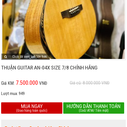
Click để xem ảnh lớn hơn
THUẬN GUITAR AN-04X SIZE 7/8 CHÍNH HÃNG
7.500.000
Giá cũ: 8.000.000
VNĐ
Giá KM:
VNĐ
Lượt mua:
949
MUA NGAY
HƯỚNG DẪN THANH TOÁN
(Giao hàng toàn quốc)
(Cod/ ATM/ Tiền mặt)