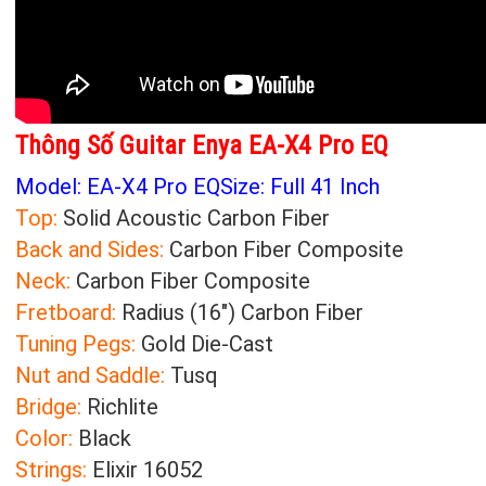
Thông Số Guitar Enya EA-X4 Pro EQ
Model: EA-X4 Pro EQ
Size: Full 41 Inch
Top:
Solid Acoustic Carbon Fiber
Back and Sides:
Carbon Fiber Composite
Neck:
Carbon Fiber Composite
Fretboard:
Radius (16″) Carbon Fiber
Tuning Pegs:
Gold Die-Cast
Nut and Saddle:
Tusq
Bridge:
Richlite
Color:
Black
Strings:
Elixir 16052