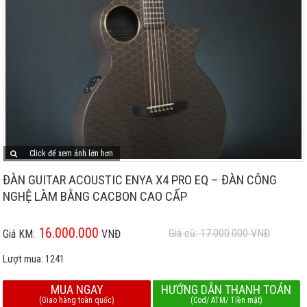
Click để xem ảnh lớn hơn
ĐÀN GUITAR ACOUSTIC ENYA X4 PRO EQ – ĐÀN CÔNG
NGHỆ LÀM BẰNG CACBON CAO CẤP
16.000.000
Giá cũ: 17.000.000
VNĐ
Giá KM:
VNĐ
Lượt mua:
1241
MUA NGAY
HƯỚNG DẪN THANH TOÁN
(Giao hàng toàn quốc)
(Cod/ ATM/ Tiền mặt)