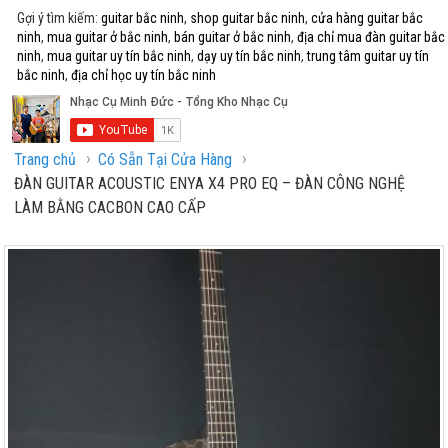
Gợi ý tìm kiếm:
guitar bắc ninh
,
shop guitar bắc ninh
,
cửa hàng guitar bắc
ninh
,
mua guitar ở bắc ninh
,
bán guitar ở bắc ninh
,
địa chỉ mua đàn guitar bắc
ninh
,
mua guitar uy tín bắc ninh
,
dạy uy tín bắc ninh
,
trung tâm guitar uy tín
bắc ninh
,
địa chỉ học uy tín bắc ninh
›
›
Trang chủ
Có Sẵn Tại Cửa Hàng
ĐÀN GUITAR ACOUSTIC ENYA X4 PRO EQ – ĐÀN CÔNG NGHỆ
LÀM BẰNG CACBON CAO CẤP