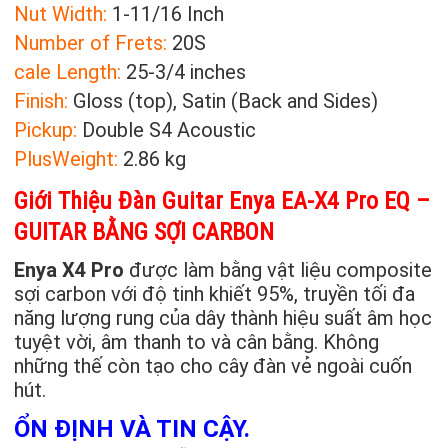
Nut Width:
1-11/16 Inch
Number of Frets:
20
S
cale Length:
25-3/4 inches
Finish:
Gloss (top), Satin (Back and Sides)
Pickup:
Double S4 Acoustic
Plus
Weight:
2.86 kg
Giới Thiệu Đàn Guitar Enya EA-X4 Pro EQ –
GUITAR BẰNG SỢI CARBON
Enya X4 Pro
được làm bằng vật liệu composite
sợi carbon với độ tinh khiết 95%, truyền tối đa
năng lượng rung của dây thành hiệu suất âm học
tuyệt vời, âm thanh to và cân bằng. Không
những thế còn tạo cho cây đàn vẻ ngoài cuốn
hút.
ỔN ĐỊNH VÀ TIN CẬY.