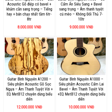
Acoustic Gỗ điệp có bavel +
Cẩm Ấn Siêu Sang + Bavel
khảm cần sang trọng – Tiếng
sang trọng – Âm thanh tuyệt
hay + bán chạy nhất tầm 6tr-
cú mèo – Không Đối Thủ 7-
8tr
10tr
8.000.000
VNĐ
9.000.000
VNĐ
Guitar Bình Nguyên A1200 –
Guitar Bình Nguyên A1000 –
Siêu phẩm Acoustic Gỗ Sọc
Siêu phẩm Acoustic Cẩm Lai
Ngựa – Âm Thanh Tuyệt Vời +
Bavel – Âm Thanh Tuyệt Vời
EQ MetB12 chuyên dùng biểu
+EQ MetB12 chuyên dùng biểu
diễn
diễn
12.000.000
VNĐ
10.000.000
VNĐ