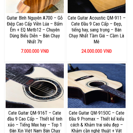
Guitar Bình Nguyên A700 – Gỗ
Cate Guitar Acoustic QM-911 –
Điệp Cao Cấp Viền Lúa – Bấm
Cate Đầu 9 Cao Cấp – Đẹp,
Êm + EQ Metb12 – Chuyên
tiếng hay, sang trọng – Bán
Dùng Biểu Diễn – Bán Chạy
Chạy Nhất Tầm Giá – Cầm Là
Nhất 7tr
Mê
7.000.000
VNĐ
24.000.000
VNĐ
Cate Guitar QM-916T – Cate
Cate Guitar QM-915OC – Cate
đầu 9 Cao Cấp – Thiết kế tinh
Đầu 9 Promax – Thiết kế kiểu
xảo – Tiếng Max hay – Top 1
cách & Khảm trai siêu đẹp –
Đàn Xịn Việt Nam Bán Chạy
Khảm cần nghệ thuật + Vát