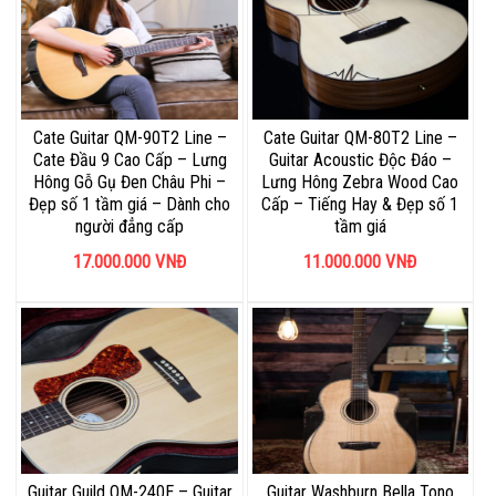
Cate Guitar QM-90T2 Line –
Cate Guitar QM-80T2 Line –
Cate Đầu 9 Cao Cấp – Lưng
Guitar Acoustic Độc Đáo –
Hông Gỗ Gụ Đen Châu Phi –
Lưng Hông Zebra Wood Cao
Đẹp số 1 tầm giá – Dành cho
Cấp – Tiếng Hay & Đẹp số 1
người đẳng cấp
tầm giá
17.000.000
VNĐ
11.000.000
VNĐ
Guitar Guild OM-240E – Guitar
Guitar Washburn Bella Tono