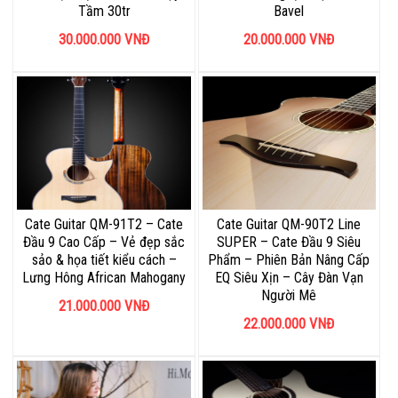
Tầm 30tr
Bavel
30.000.000
VNĐ
20.000.000
VNĐ
Cate Guitar QM-91T2 – Cate
Cate Guitar QM-90T2 Line
Đầu 9 Cao Cấp – Vẻ đẹp sắc
SUPER – Cate Đầu 9 Siêu
sảo & họa tiết kiểu cách –
Phẩm – Phiên Bản Nâng Cấp
Lưng Hông African Mahogany
EQ Siêu Xịn – Cây Đàn Vạn
Người Mê
21.000.000
VNĐ
22.000.000
VNĐ