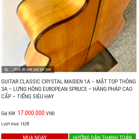
Click để xem ảnh lớn hơn
GUITAR CLASSIC CRYSTAL MAIDEN 1A – MẶT TOP THÔNG
3A – LƯNG HÔNG EUROPEAN SPRUCE – HÀNG PHÁP CAO
CẤP – TIẾNG SIÊU HAY
17.000.000
Giá KM:
VNĐ
Lượt mua:
1628
MUA NGAY
HƯỚNG DẪN THANH TOÁN