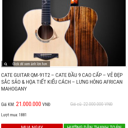
Click để xem ảnh lớn hơn
CATE GUITAR QM-91T2 – CATE ĐẦU 9 CAO CẤP – VẺ ĐẸP
SẮC SẢO & HỌA TIẾT KIỂU CÁCH – LƯNG HÔNG AFRICAN
MAHOGANY
21.000.000
Giá cũ: 22.000.000
VNĐ
Giá KM:
VNĐ
Lượt mua:
1881
MUA NGAY
HƯỚNG DẪN THANH TOÁN