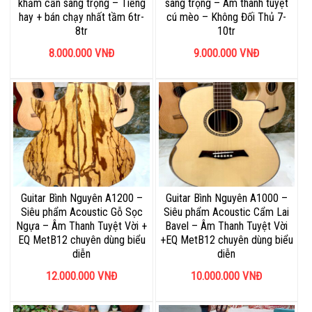
khảm cần sang trọng – Tiếng
sang trọng – Âm thanh tuyệt
hay + bán chạy nhất tầm 6tr-
cú mèo – Không Đối Thủ 7-
8tr
10tr
8.000.000
VNĐ
9.000.000
VNĐ
Guitar Bình Nguyên A1200 –
Guitar Bình Nguyên A1000 –
Siêu phẩm Acoustic Gỗ Sọc
Siêu phẩm Acoustic Cẩm Lai
Ngựa – Âm Thanh Tuyệt Vời +
Bavel – Âm Thanh Tuyệt Vời
EQ MetB12 chuyên dùng biểu
+EQ MetB12 chuyên dùng biểu
diễn
diễn
12.000.000
VNĐ
10.000.000
VNĐ