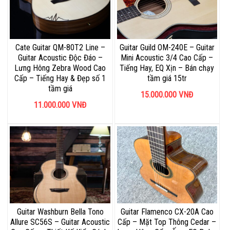
Cate Guitar QM-80T2 Line –
Guitar Guild OM-240E – Guitar
Guitar Acoustic Độc Đáo –
Mini Acoustic 3/4 Cao Cấp –
Lưng Hông Zebra Wood Cao
Tiếng Hay, EQ Xịn – Bán chạy
Cấp – Tiếng Hay & Đẹp số 1
tầm giá 15tr
tầm giá
15.000.000
VNĐ
11.000.000
VNĐ
Guitar Washburn Bella Tono
Guitar Flamenco CX-20A Cao
Allure SC56S – Guitar Acoustic
Cấp – Mặt Top Thông Cedar –