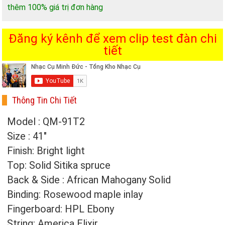
thêm 100% giá trị đơn hàng
Đăng ký kênh để xem clip test đàn chi
tiết
Thông Tin Chi Tiết
Model : QM-91T2
Size : 41″
Finish: Bright light
Top: Solid Sitika spruce
Back & Side : African Mahogany Solid
Binding: Rosewood maple inlay
Fingerboard: HPL Ebony
String: America Elixir