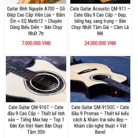
Guitar Bình Nguyên A700 – Gỗ
Cate Guitar Acoustic QM-911 –
Điệp Cao Cấp Viền Lúa – Bấm
Cate Đầu 9 Cao Cấp – Đẹp,
Êm + EQ Metb12 – Chuyên
tiếng hay, sang trọng – Bán
Dùng Biểu Diễn – Bán Chạy
Chạy Nhất Tầm Giá – Cầm Là
Nhất 7tr
Mê
7.000.000
VNĐ
24.000.000
VNĐ
Cate Guitar QM-916T – Cate
Cate Guitar QM-915OC – Cate
đầu 9 Cao Cấp – Thiết kế tinh
Đầu 9 Promax – Thiết kế kiểu
xảo – Tiếng Max hay – Top 1
cách & Khảm trai siêu đẹp –
Đàn Xịn Việt Nam Bán Chạy
Khảm cần nghệ thuật + Vát
Tầm 30tr
Bavel