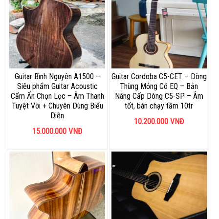
Guitar Bình Nguyên A1500 –
Guitar Cordoba C5-CET – Dòng
Siêu phẩm Guitar Acoustic
Thùng Mỏng Có EQ – Bản
Cẩm Ấn Chọn Lọc – Âm Thanh
Nâng Cấp Dòng C5-SP – Âm
Tuyệt Vời + Chuyên Dùng Biểu
tốt, bán chạy tầm 10tr
Diễn
10.200.000
VNĐ
15.000.000
VNĐ