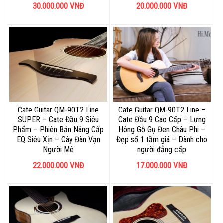
30.000.000
VNĐ
20.000.000
VNĐ
Cate Guitar QM-90T2 Line
Cate Guitar QM-90T2 Line –
SUPER – Cate Đầu 9 Siêu
Cate Đầu 9 Cao Cấp – Lưng
Phẩm – Phiên Bản Nâng Cấp
Hông Gỗ Gụ Đen Châu Phi –
EQ Siêu Xịn – Cây Đàn Vạn
Đẹp số 1 tầm giá – Dành cho
Người Mê
người đẳng cấp
22.000.000
VNĐ
17.000.000
VNĐ