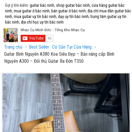
Gợi ý tìm kiếm:
guitar bắc ninh
,
shop guitar bắc ninh
,
cửa hàng guitar bắc
ninh
,
mua guitar ở bắc ninh
,
bán guitar ở bắc ninh
,
địa chỉ mua đàn guitar bắc
ninh
,
mua guitar uy tín bắc ninh
,
dạy uy tín bắc ninh
,
trung tâm guitar uy tín
bắc ninh
,
địa chỉ học uy tín bắc ninh
›
›
Trang chủ
Best Seller
Có Sẵn Tại Cửa Hàng
Guitar Bình Nguyên A380 Koa Siêu Đẹp – Bản nâng cấp Bình
Nguyên A300 – Đối thủ Guitar Ba Đờn T350