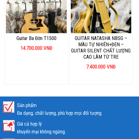
Guitar Ba Đờn T1500
GUITAR NATASHA NBSG –
MÀU TỰ NHIÊN+ĐEN –
14.700.000
VNĐ
GUITAR SILENT CHẤT LƯỢNG
CAO LÀM TỪ TRE
7.400.000
VNĐ
Sản phẩm
Đa dạng, chất lượng, phù hợp mọi đối tượng.
Giá cả hợp lý
khuyến mại không ngừng.