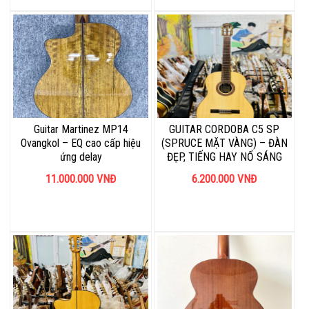
Guitar Martinez MP14
GUITAR CORDOBA C5 SP
Ovangkol – EQ cao cấp hiệu
(SPRUCE MẶT VÀNG) – ĐÀN
ứng delay
ĐẸP, TIẾNG HAY NỔ SÁNG
11.000.000
VNĐ
6.200.000
VNĐ