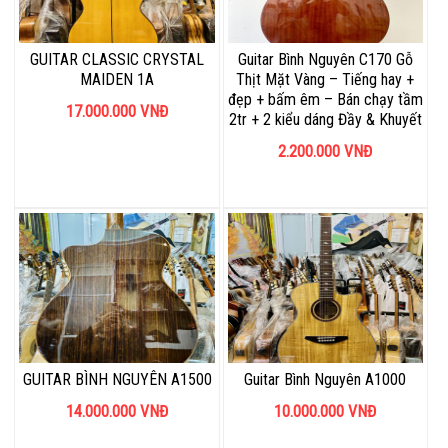
GUITAR CLASSIC CRYSTAL
Guitar Bình Nguyên C170 Gỗ
MAIDEN 1A
Thịt Mặt Vàng – Tiếng hay +
đẹp + bấm êm – Bán chạy tầm
17.000.000
VNĐ
2tr + 2 kiểu dáng Đầy & Khuyết
2.200.000
VNĐ
GUITAR BÌNH NGUYÊN A1500
Guitar Bình Nguyên A1000
14.000.000
VNĐ
10.000.000
VNĐ