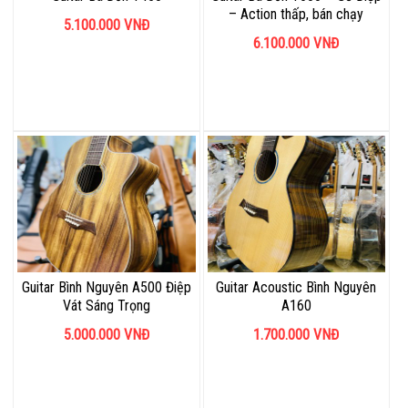
– Action thấp, bán chạy
5.100.000
VNĐ
6.100.000
VNĐ
Guitar Bình Nguyên A500 Điệp
Guitar Acoustic Bình Nguyên
Vát Sáng Trọng
A160
5.000.000
VNĐ
1.700.000
VNĐ