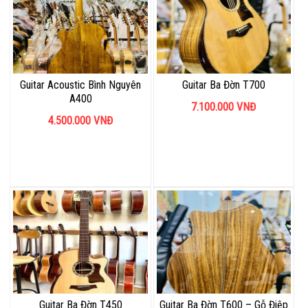
Guitar Acoustic Bình Nguyên
Guitar Ba Đờn T700
A400
7.100.000
VNĐ
4.500.000
VNĐ
Guitar Ba Đờn T450
Guitar Ba Đờn T600 – Gỗ Điệp