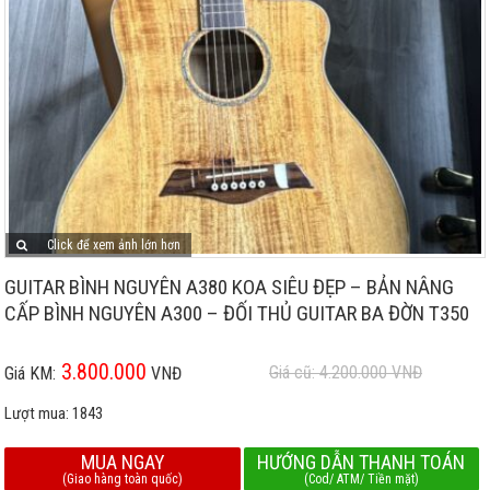
Click để xem ảnh lớn hơn
GUITAR BÌNH NGUYÊN A380 KOA SIÊU ĐẸP – BẢN NÂNG
CẤP BÌNH NGUYÊN A300 – ĐỐI THỦ GUITAR BA ĐỜN T350
3.800.000
Giá cũ: 4.200.000
VNĐ
Giá KM:
VNĐ
Lượt mua:
1843
MUA NGAY
HƯỚNG DẪN THANH TOÁN
(Giao hàng toàn quốc)
(Cod/ ATM/ Tiền mặt)