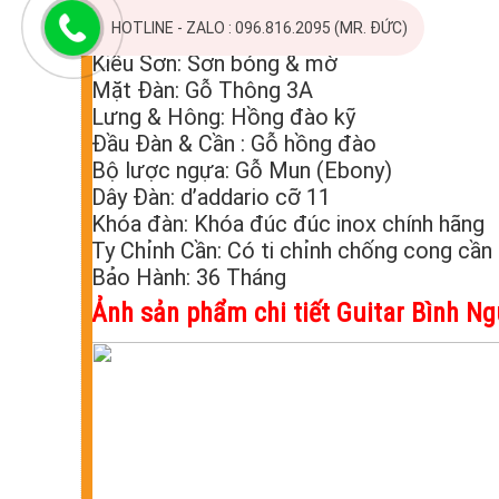
Xuất Xứ : Việt Nam
HOTLINE - ZALO : 096.816.2095 (MR. ĐỨC)
Kiểu Dáng: A khuyết
Kiểu Sơn: Sơn bóng & mờ
Mặt Đàn: Gỗ Thông 3A
Lưng & Hông: Hồng đào kỹ
Đầu Đàn & Cần : Gỗ hồng đào
Bộ lược ngựa: Gỗ Mun (Ebony)
Dây Đàn: d’addario cỡ 11
Khóa đàn: Khóa đúc đúc inox chính hãng
Ty Chỉnh Cần: Có ti chỉnh chống cong cần 
Bảo Hành: 36 Tháng
Ảnh s
ản phẩm chi tiết Guitar Bình Ng