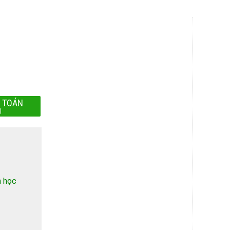
 TOÁN
)
h học