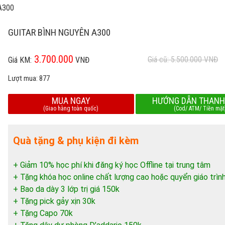
 A300
GUITAR BÌNH NGUYÊN A300
3.700.000
Giá cũ: 5.500.000
VNĐ
Giá KM:
VNĐ
Lượt mua:
877
MUA NGAY
HƯỚNG DẪN THANH
(Giao hàng toàn quốc)
(Cod/ ATM/ Tiền mặt
Quà tặng & phụ kiện đi kèm
+ Giảm 10% học phí khi đăng ký học Offline tại trung tâm
+ Tặng khóa học online chất lượng cao hoặc quyển giáo trìn
+ Bao da dày 3 lớp trị giá 150k
+ Tặng pick gảy xịn 30k
+ Tặng Capo 70k