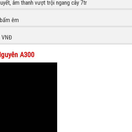
yết, âm thanh vượt trội ngang cây 7tr
, bấm êm
0 VNĐ
 Nguyên A300