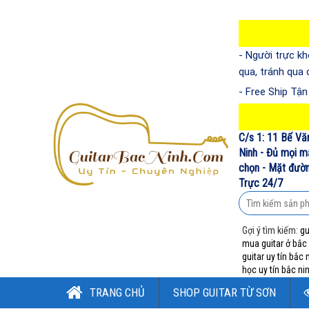
- Người trực kh
qua, tránh qua
- Free Ship Tậ
C/s 1: 11 Bế Vă
Ninh - Đủ mọi m
chọn - Mặt đường
Trực 24/7
Gợi ý tìm kiếm:
gu
mua guitar ở bắc
guitar uy tín bắc 
học uy tín bắc ni
TRANG CHỦ
SHOP GUITAR TỪ SƠN