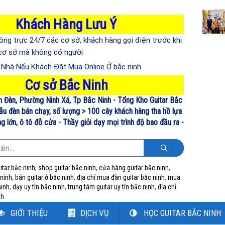
Khách Hàng Lưu Ý
ông trực 24/7 các cơ sở, khách hàng gọi điện trước khi
 cơ sở mà không có người
n Nhà Nếu Khách Đặt Mua Online Ở bắc ninh
Cơ sở Bắc Ninh
n Đàn, Phường Ninh Xá, Tp Bắc Ninh - Tổng Kho Guitar Bắc
ẫu đàn bán chạy, số lượng > 100 cây khách hàng tha hồ lựa
 lớn, ô tô đỗ cửa - Thầy giỏi dạy mọi trình độ bao đầu ra -
itar bắc ninh
,
shop guitar bắc ninh
,
cửa hàng guitar bắc ninh
,
 ninh
,
bán guitar ở bắc ninh
,
địa chỉ mua đàn guitar bắc ninh
,
mua
ninh
,
dạy uy tín bắc ninh
,
trung tâm guitar uy tín bắc ninh
,
địa chỉ
nh
GIỚI THIỆU
DỊCH VỤ
HỌC GUITAR BẮC NINH