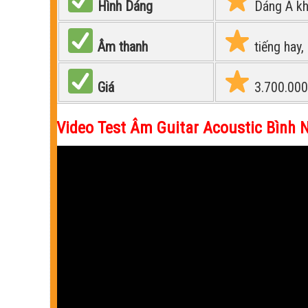
Hình Dáng
Dáng A khu
Âm thanh
tiếng hay
Giá
3.700.00
Video Test Âm Guitar Acoustic Bình