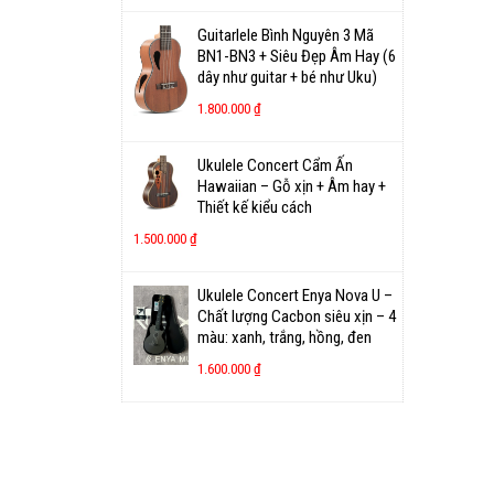
Guitarlele Bình Nguyên 3 Mã
BN1-BN3 + Siêu Đẹp Âm Hay (6
dây như guitar + bé như Uku)
1.800.000
₫
Ukulele Concert Cẩm Ấn
Hawaiian – Gỗ xịn + Âm hay +
Thiết kế kiểu cách
1.500.000
₫
Ukulele Concert Enya Nova U –
Chất lượng Cacbon siêu xịn – 4
màu: xanh, trắng, hồng, đen
1.600.000
₫