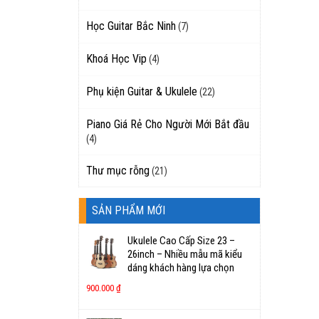
Học Guitar Bắc Ninh
(7)
Khoá Học Vip
(4)
Phụ kiện Guitar & Ukulele
(22)
Piano Giá Rẻ Cho Người Mới Bắt đầu
(4)
Thư mục rỗng
(21)
SẢN PHẨM MỚI
Ukulele Cao Cấp Size 23 –
26inch – Nhiều mẫu mã kiểu
dáng khách hàng lựa chọn
900.000
₫