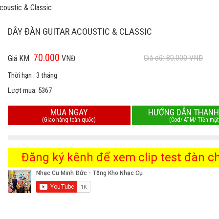
coustic & Classic
DÂY ĐÀN GUITAR ACOUSTIC & CLASSIC
70.000
Giá cũ: 80.000
VNĐ
Giá KM:
VNĐ
Thời hạn :
3 tháng
Lượt mua:
5367
MUA NGAY
HƯỚNG DẪN THANH
(Giao hàng toàn quốc)
(Cod/ ATM/ Tiền mặt
Đăng ký kênh để xem clip test đàn chi