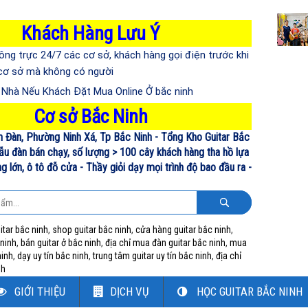
Khách Hàng Lưu Ý
ông trực 24/7 các cơ sở, khách hàng gọi điện trước khi
 cơ sở mà không có người
n Nhà Nếu Khách Đặt Mua Online Ở bắc ninh
Cơ sở Bắc Ninh
n Đàn, Phường Ninh Xá, Tp Bắc Ninh - Tổng Kho Guitar Bắc
ẫu đàn bán chạy, số lượng > 100 cây khách hàng tha hồ lựa
 lớn, ô tô đỗ cửa - Thầy giỏi dạy mọi trình độ bao đầu ra -
itar bắc ninh
,
shop guitar bắc ninh
,
cửa hàng guitar bắc ninh
,
 ninh
,
bán guitar ở bắc ninh
,
địa chỉ mua đàn guitar bắc ninh
,
mua
ninh
,
dạy uy tín bắc ninh
,
trung tâm guitar uy tín bắc ninh
,
địa chỉ
nh
GIỚI THIỆU
DỊCH VỤ
HỌC GUITAR BẮC NINH