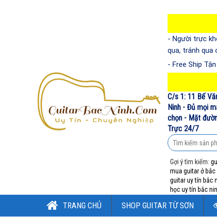
- Người trực kh
qua, tránh qua
- Free Ship Tậ
C/s 1: 11 Bế Vă
Ninh - Đủ mọi m
chọn - Mặt đường
Trực 24/7
Gợi ý tìm kiếm:
gu
mua guitar ở bắc
guitar uy tín bắc 
học uy tín bắc ni
TRANG CHỦ
SHOP GUITAR TỪ SƠN