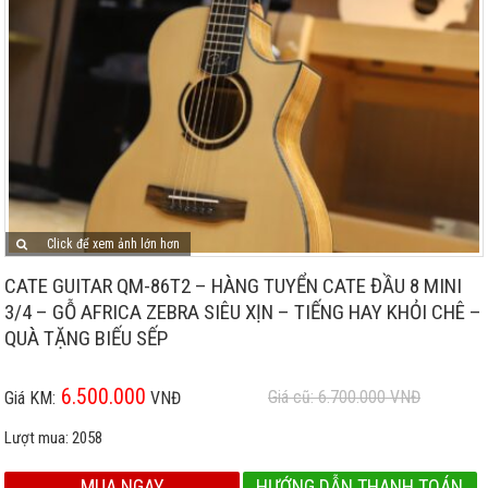
Click để xem ảnh lớn hơn
CATE GUITAR QM-86T2 – HÀNG TUYỂN CATE ĐẦU 8 MINI
3/4 – GỖ AFRICA ZEBRA SIÊU XỊN – TIẾNG HAY KHỎI CHÊ –
QUÀ TẶNG BIẾU SẾP
6.500.000
Giá cũ: 6.700.000
VNĐ
Giá KM:
VNĐ
Lượt mua:
2058
MUA NGAY
HƯỚNG DẪN THANH TOÁN