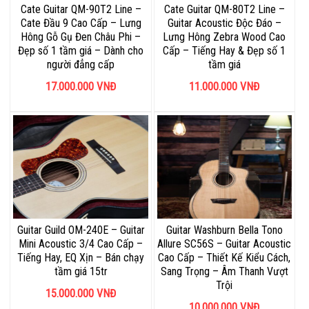
Cate Guitar QM-90T2 Line –
Cate Guitar QM-80T2 Line –
Cate Đầu 9 Cao Cấp – Lưng
Guitar Acoustic Độc Đáo –
Hông Gỗ Gụ Đen Châu Phi –
Lưng Hông Zebra Wood Cao
Đẹp số 1 tầm giá – Dành cho
Cấp – Tiếng Hay & Đẹp số 1
người đẳng cấp
tầm giá
17.000.000
VNĐ
11.000.000
VNĐ
Guitar Guild OM-240E – Guitar
Guitar Washburn Bella Tono
Mini Acoustic 3/4 Cao Cấp –
Allure SC56S – Guitar Acoustic
Tiếng Hay, EQ Xịn – Bán chạy
Cao Cấp – Thiết Kế Kiểu Cách,
tầm giá 15tr
Sang Trọng – Âm Thanh Vượt
Trội
15.000.000
VNĐ
10.000.000
VNĐ