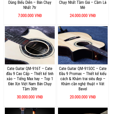
Dùng Biểu Diễn – Bán Chạy
Chạy Nhất Tầm Giá – Cầm Là
Nhất 7tr
Mê
7.000.000
VNĐ
24.000.000
VNĐ
Cate Guitar QM-916T – Cate
Cate Guitar QM-915OC – Cate
đầu 9 Cao Cấp – Thiết kế tinh
Đầu 9 Promax – Thiết kế kiểu
xảo – Tiếng Max hay – Top 1
cách & Khảm trai siêu đẹp –
Đàn Xịn Việt Nam Bán Chạy
Khảm cần nghệ thuật + Vát
Tầm 30tr
Bavel
30.000.000
VNĐ
20.000.000
VNĐ