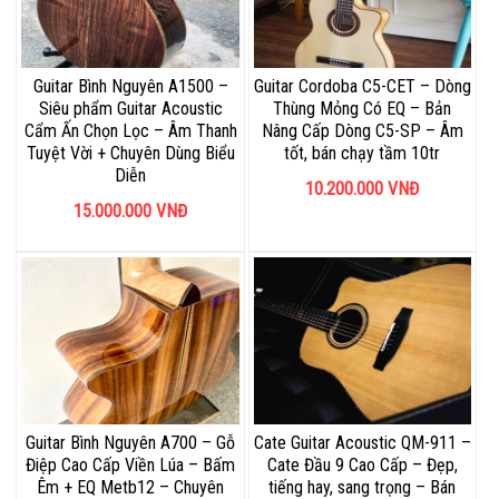
Guitar Bình Nguyên A1500 –
Guitar Cordoba C5-CET – Dòng
Siêu phẩm Guitar Acoustic
Thùng Mỏng Có EQ – Bản
Cẩm Ấn Chọn Lọc – Âm Thanh
Nâng Cấp Dòng C5-SP – Âm
Tuyệt Vời + Chuyên Dùng Biểu
tốt, bán chạy tầm 10tr
Diễn
10.200.000
VNĐ
15.000.000
VNĐ
Guitar Bình Nguyên A700 – Gỗ
Cate Guitar Acoustic QM-911 –
Điệp Cao Cấp Viền Lúa – Bấm
Cate Đầu 9 Cao Cấp – Đẹp,
Êm + EQ Metb12 – Chuyên
tiếng hay, sang trọng – Bán