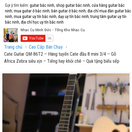
Gợi ý tìm kiếm:
guitar bắc ninh
,
shop guitar bắc ninh
,
cửa hàng guitar bắc
ninh
,
mua guitar ở bắc ninh
,
bán guitar ở bắc ninh
,
địa chỉ mua đàn guitar bắc
ninh
,
mua guitar uy tín bắc ninh
,
dạy uy tín bắc ninh
,
trung tâm guitar uy tín
bắc ninh
,
địa chỉ học uy tín bắc ninh
›
›
Trang chủ
Cao Cấp Bán Chạy
Cate Guitar QM-86T2 – Hàng tuyển Cate đầu 8 mini 3/4 – Gỗ
Africa Zebra siêu xịn – Tiếng hay khỏi chê – Quà tặng biếu sếp