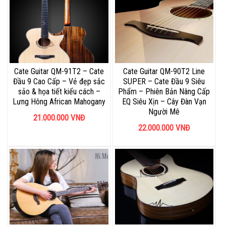
Cate Guitar QM-91T2 – Cate
Cate Guitar QM-90T2 Line
Đầu 9 Cao Cấp – Vẻ đẹp sắc
SUPER – Cate Đầu 9 Siêu
sảo & họa tiết kiểu cách –
Phẩm – Phiên Bản Nâng Cấp
Lưng Hông African Mahogany
EQ Siêu Xịn – Cây Đàn Vạn
Người Mê
21.000.000
VNĐ
22.000.000
VNĐ