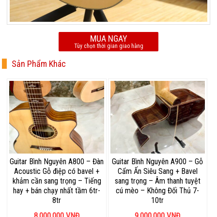
MUA NGAY
Tùy chọn thời gian giao hàng
Sản Phẩm Khác
Guitar Bình Nguyên A800 – Đàn
Guitar Bình Nguyên A900 – Gỗ
Acoustic Gỗ điệp có bavel +
Cẩm Ấn Siêu Sang + Bavel
khảm cần sang trọng – Tiếng
sang trọng – Âm thanh tuyệt
hay + bán chạy nhất tầm 6tr-
cú mèo – Không Đối Thủ 7-
8tr
10tr
8.000.000
VNĐ
9.000.000
VNĐ